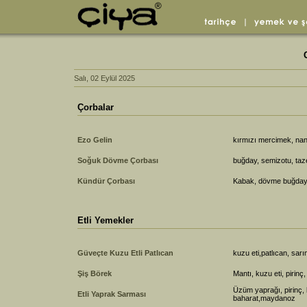
Salı, 02 Eylül 2025
Çorbalar
Ezo Gelin
kırmızı mercimek, nan
Soğuk Dövme Çorbası
buğday, semizotu, taze
Kündür Çorbası
Kabak, dövme buğday, 
Etli Yemekler
Güveçte Kuzu Etli Patlıcan
kuzu eti,patlıcan, sar
Şiş Börek
Mantı, kuzu eti, pirin
Üzüm yaprağı, pirinç,
Etli Yaprak Sarması
baharat,maydanoz