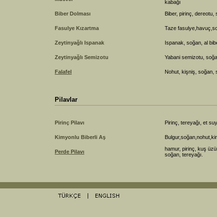
kabağı
Biber Dolması
Biber, pirinç, dereotu
Fasulye Kızartma
Taze fasulye,havuç,s
Zeytinyağlı Ispanak
Ispanak, soğan, al bib
Zeytinyağlı Semizotu
Yabani semizotu, soğa
Falafel
Nohut, kişniş, soğan
Pilavlar
Pirinç Pilavı
Pirinç, tereyağı, et su
Kimyonlu Biberli Aş
Bulgur,soğan,nohut,ki
hamur, pirinç, kuş üzü
Perde Pilavı
soğan, tereyağı.
iÅŸ
Jojobet GiriÅŸ
>Casibom GiriÅŸ
Casibom GÃ¼ncel GiriÅŸ