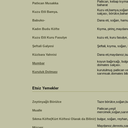
Patlıcan, kebap kıymas
Patlıcan Musakka
baharat
Kuzu eti,bamya,soğan
Kuzu Etli Bamya.
salçası, börülce,bahar
Babuko-
Dana eti, soğan, hamu
Kadın Budu Köfte
Kıyma, pirinç,maydano
Kuzu Etli Kuru Fasulye
kuzu eti, kuru fasulye
Şeftali Galyesi
Şeftali, kıyma, soğan,
Küzbara Yahnisi
Dana eti,maydanoz,ta
koyun bağırsağı, bulgu
Mumbar
domates salçası.
kurutulmuş patlıcan ve
Kuruluk Dolması
sarımsak.domates bib
Etsiz Yemekler
Zeytinyağlı Börülce
Taze börülce,soğan,b
Patlıcan,yeşil
Mualle
mercimek,soğan,sarım
Sıkma Köfte(Kürt Köftesi Olarak da Bilinir)
bulgur, soğan, reyhan,
Maydanoz,dereotu,sar
Mücver