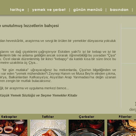
e unutulmuş lezzetlerin bahçesi
an heveskârlık, araştırma ve sevgi ile örülen bir yemekler dünyasına yolculuk
larını ve dağ çiçeklerini çağrıştırıyor Eskiden yaln?z iyi bir kebap ve iyi bir
ilenlerin bile ne anlama geldiğini ancak sorarak öğrenebildiği bu yuvadan "Çiya"
. Özel olarak düzenlenmiş bir ikinci "kebapçı" da katıldı kısa bir süre önce bu
 metre uzaklıkta üç Çiya...
a "bir gün mutlaka" uğrayacağınız bu mekenlarda, Çiya'nın bilgeliğinden ve
 var eden "yemek mühendisleri"i Zeynep Hanım ve Musa Bey'in elinden çıkma,
ı'ya, Balkanlardan Kafkasya'ya; Asya'dan Arap Yarımadası'na değin uzanan
ren zengin bir mutfak bulacaksınız.
eğil, bir araştırma ve uygulama merkezi bence...
 Küçük Yemek Sözlüğü ve Seçme Yemekler Kitabı
derg