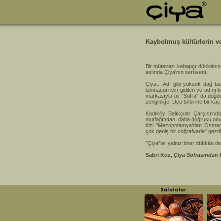
Kaybolmuş kültürlerin v
Bir mütevazı kebapçı dükkânınd
aslında Çiya'nın serüveni.
Çiya... Adı gibi yüksek dağ baş
lahmacun için gidilen ve adını b
markasıyla bir "Sofra" da doğdu
zenginliğe. Üçü birbirine bir kaç
Kadıköy Balıkçılar Çarşısı'nd
mutfağından, daha doğrusu onu
bizi "Mezopotamya'dan Osmanl
çok geniş bir coğrafyada" gezdi
"Çiya"lar yalnız birer dükkân d
Sabri Koz,
Çiya Sofrasından