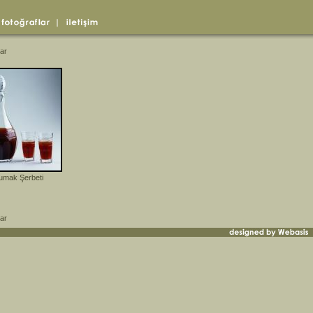
ar
umak Şerbeti
ar