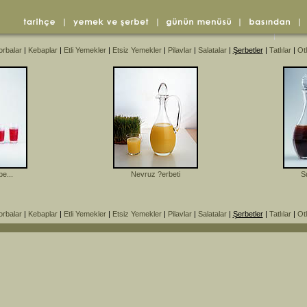
rbalar
|
Kebaplar
|
Etli Yemekler
|
Etsiz Yemekler
|
Pilavlar
|
Salatalar
|
Şerbetler
|
Tatlılar
|
Otl
e...
Nevruz ?erbeti
S
rbalar
|
Kebaplar
|
Etli Yemekler
|
Etsiz Yemekler
|
Pilavlar
|
Salatalar
|
Şerbetler
|
Tatlılar
|
Otl